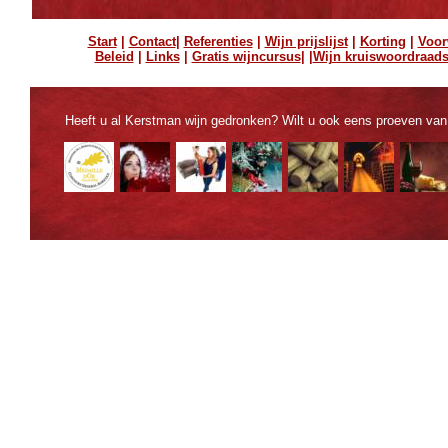
Start
|
Contact
|
Referenties
|
Wijn prijslijst
|
Korting
|
Voor
Beleid
|
Links
|
Gratis wijncursus
| |
Wijn kruiswoordraads
Heeft u al Kerstman wijn gedronken? Wilt u ook eens proeven va