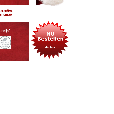
aranties
Sitemap
anwijn?