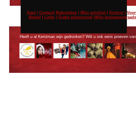
Start
|
Contact
|
Referenties
|
Wijn prijslijst
|
Korting
|
Voor
Beleid
|
Links
|
Gratis wijncursus
| |
Wijn kruiswoordraads
Heeft u al Kerstman wijn gedronken? Wilt u ook eens proeven va